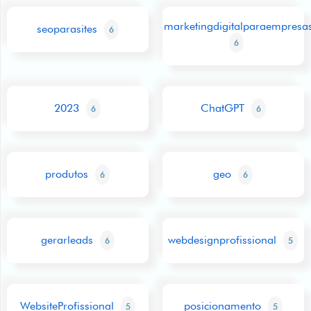
marketingdigitalparaempresa
seoparasites
6
6
2023
ChatGPT
6
6
produtos
geo
6
6
gerarleads
webdesignprofissional
6
5
WebsiteProfissional
posicionamento
5
5