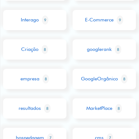
Interago
E-Commerce
9
9
Criação
googlerank
8
8
empresa
GoogleOrgânico
8
8
resultados
MarketPlace
8
8
hospedagem
cms
7
7