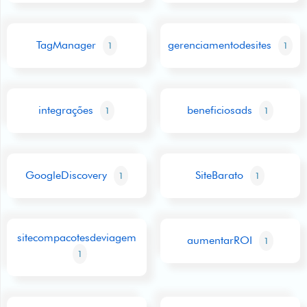
TagManager
gerenciamentodesites
1
1
integrações
beneficiosads
1
1
GoogleDiscovery
SiteBarato
1
1
sitecompacotesdeviagem
aumentarROI
1
1