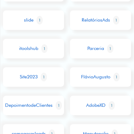
slide
RelatóriosAds
1
1
itoolshub
Parceria
1
1
Site2023
FlávioAugusto
1
1
DepoimentodeClientes
AdobeXD
1
1
comogerarleads
Manutenção
1
1