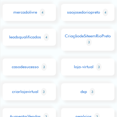
mercadolivre
saojosedoriopreto
4
4
CriaçãodeSiteemRioPreto
leadsqualificados
4
3
casodesucesso
loja-virtual
3
3
criarlojavirtual
dxp
3
3
AumentarVendas
negócios
3
3