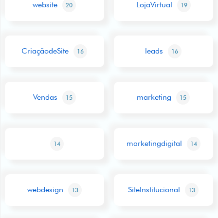
website
LojaVirtual
20
19
CriaçãodeSite
leads
16
16
Vendas
marketing
15
15
marketingdigital
14
14
webdesign
SiteInstitucional
13
13