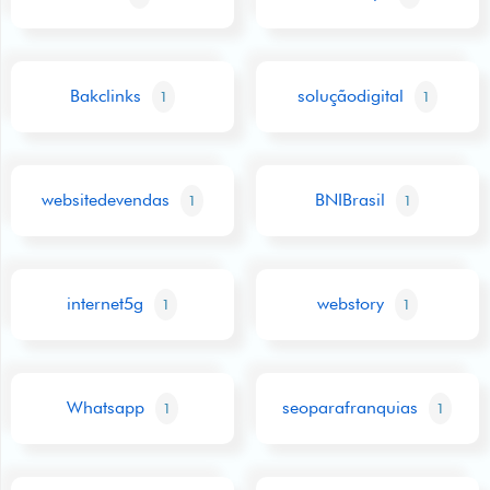
Bakclinks
soluçãodigital
1
1
websitedevendas
BNIBrasil
1
1
internet5g
webstory
1
1
Whatsapp
seoparafranquias
1
1