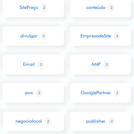
SitePreço
conteúdo
3
3
divulgar
EmpresadeSite
3
3
Email
AMP
3
3
aws
GooglePartner
3
3
negociolocal
publisher
3
3