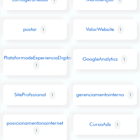
postar
ValorWebsite
1
1
PlataformadeExperienciaDigital
GoogleAnalytics
1
1
SiteProfssional
gerenciamentointerno
1
1
posicionamentonainternet
CursoAds
1
1