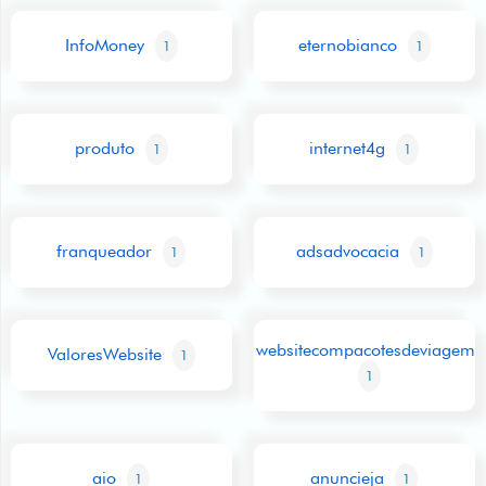
InfoMoney
eternobianco
1
1
produto
internet4g
1
1
franqueador
adsadvocacia
1
1
websitecompacotesdeviagem
ValoresWebsite
1
1
aio
anuncieja
1
1