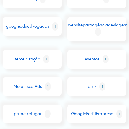
websiteparaagênciadeviagem
googleadsadvogados
1
1
terceirização
eventos
1
1
NotaFiscalAds
amz
1
1
primeirolugar
GooglePerfilEmpresa
1
1