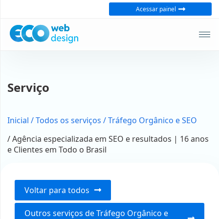
Fechar
Acessar painel
Soluções
Loja
virtual
Serviço
Webdesign
profissional
Inicial
/ Todos os serviços
/ Tráfego Orgânico e SEO
Campanhas
/ Agência especializada em SEO e resultados | 16 anos
no
e Clientes em Todo o Brasil
Google
Posicionamento
para
Voltar para todos
gerar
leads
Outros serviços de Tráfego Orgânico e