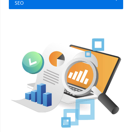
SEO
Empresa
Artigos
Web
Stories
Atendimento
BR
EN