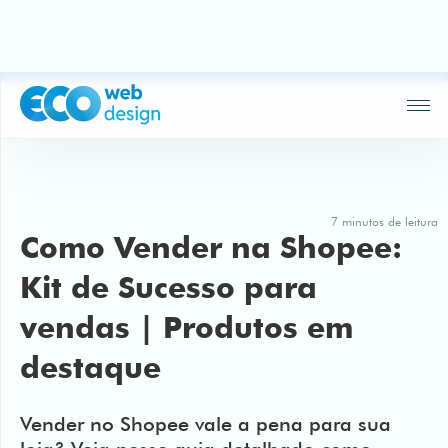
Fechar
Acessar painel
Soluções
Loja
virtual
7 minutos de leitura
Como Vender na Shopee:
Webdesign
profissional
Kit de Sucesso para
Campanhas
vendas | Produtos em
no
Google
destaque
Posicionamento
Vender no Shopee vale a pena para sua
para
gerar
loja? Veja nesse guia detalhado como
leads
vender na Shopee, desde custos às formas
de entrega.
Empresa