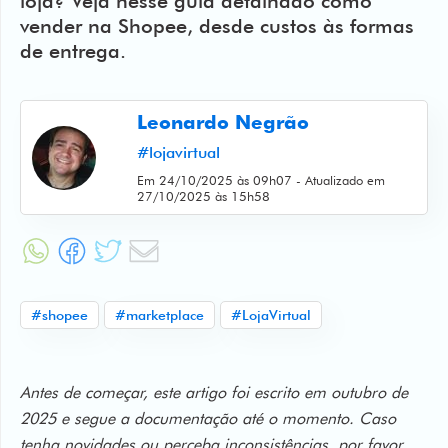
Artigos
Leonardo Negrão
#lojavirtual
Web
Em 24/10/2025 às 09h07 - Atualizado em
Stories
27/10/2025 às 15h58
Atendimento
BR
EN
#shopee
#marketplace
#LojaVirtual
Antes de começar, este artigo foi escrito em outubro de
2025 e segue a documentação até o momento. Caso
tenha novidades ou perceba inconsistências, por favor,
fale conosco para aplicarmos as devidas correções e
ajudar os próximos vendedores 😉