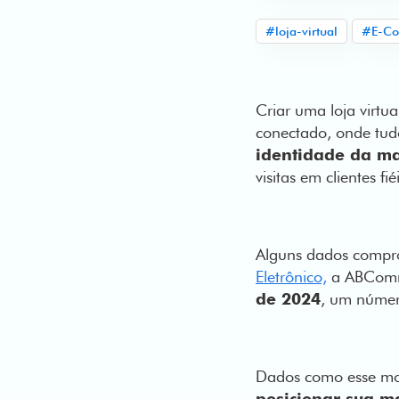
#loja-virtual
#E-C
Criar uma loja virtu
conectado, onde tud
identidade da ma
visitas em clientes fi
Alguns dados compr
Eletrônico,
a ABCom
de 2024
, um númer
Dados como esse m
posicionar sua m