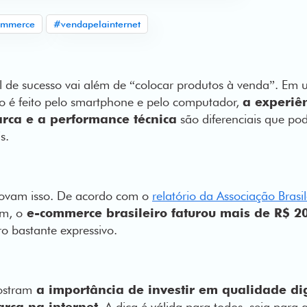
ommerce
#vendapelainternet
al de sucesso vai além de “colocar produtos à venda”. E
o é feito pelo smartphone e pelo computador,
a experiên
rca e a performance técnica
são diferenciais que po
éis.
ovam isso. De acordo com o
relatório da Associação Brasi
m, o
e-commerce brasileiro faturou mais de R$ 2
o bastante expressivo.
ostram
a importância de investir em qualidade dig
arca na internet
. A dica é válida para todos, seja para