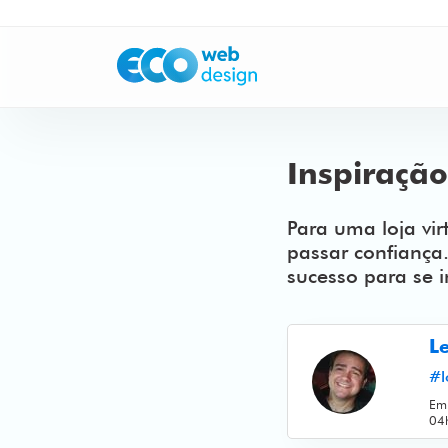
Inspiração
Para uma loja vir
passar confiança.
sucesso para se i
L
#l
Em
04