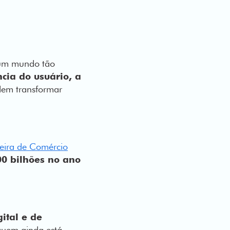
m um mundo tão
cia do usuário, a
dem transformar
leira de Comércio
00 bilhões no ano
ital e de
 quem ainda está