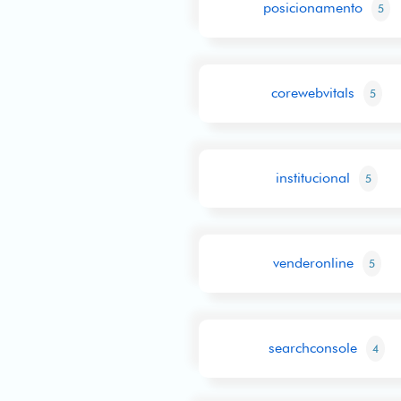
posicionamento
5
corewebvitals
5
institucional
5
venderonline
5
searchconsole
4