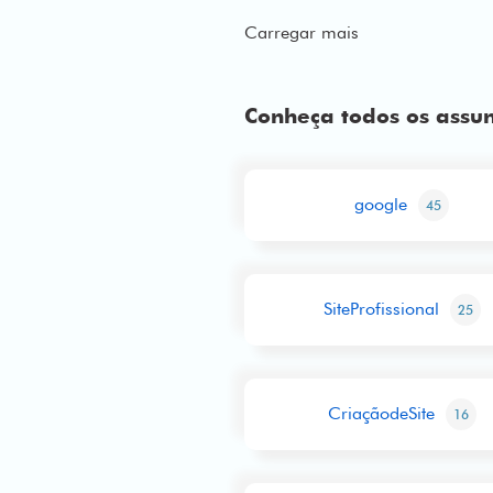
Carregar mais
Conheça todos os assu
google
45
SiteProfissional
25
CriaçãodeSite
16