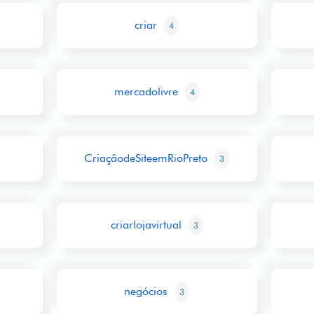
criar
4
mercadolivre
4
CriaçãodeSiteemRioPreto
3
criarlojavirtual
3
negócios
3