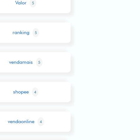
Valor
5
ranking
5
vendamais
5
shopee
4
vendaonline
4