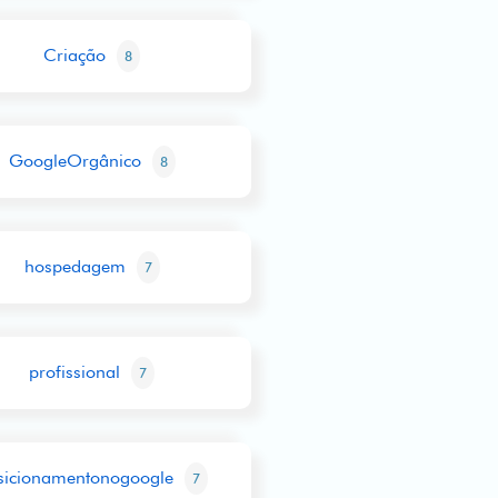
Criação
8
GoogleOrgânico
8
hospedagem
7
profissional
7
sicionamentonogoogle
7