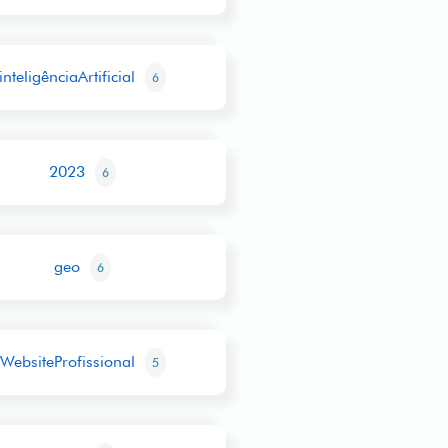
inteligênciaArtificial
6
2023
6
geo
6
WebsiteProfissional
5