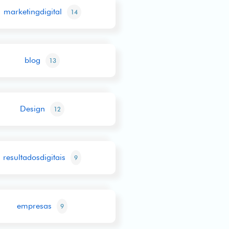
marketingdigital
14
blog
13
Design
12
resultadosdigitais
9
empresas
9