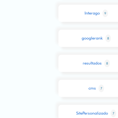
Interago
9
googlerank
8
resultados
8
cms
7
SitePersonalizado
7