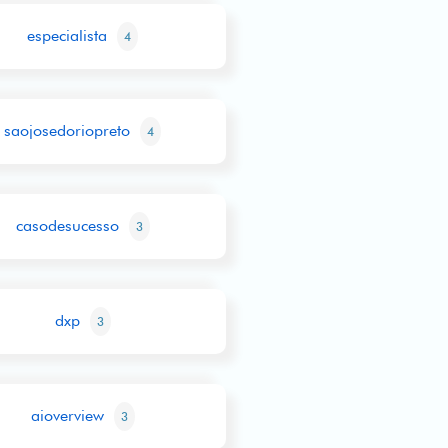
especialista
4
saojosedoriopreto
4
casodesucesso
3
dxp
3
aioverview
3