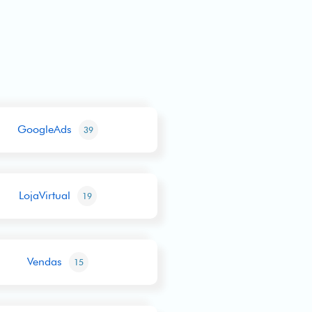
GoogleAds
39
LojaVirtual
19
Vendas
15