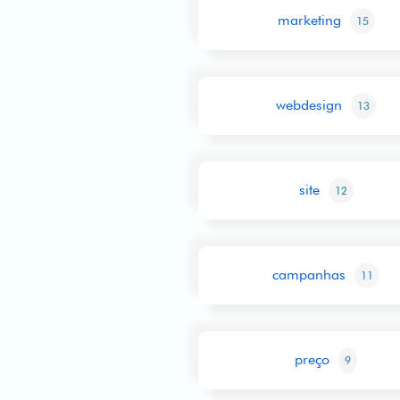
marketing
15
webdesign
13
site
12
campanhas
11
preço
9