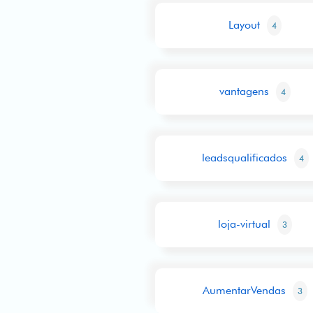
Layout
4
vantagens
4
leadsqualificados
4
loja-virtual
3
AumentarVendas
3