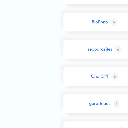
RioPreto
6
seoparasites
6
ChatGPT
6
gerarleads
6