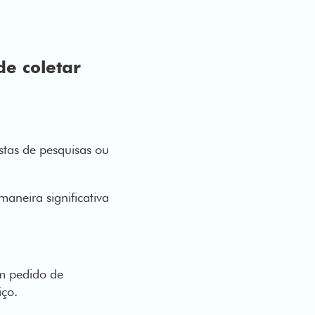
e coletar
stas de pesquisas ou
maneira significativa
m pedido de
viço.