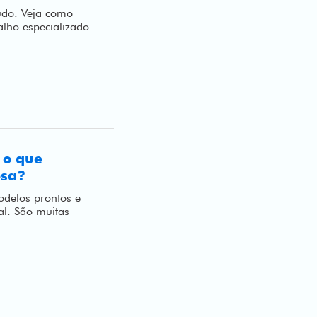
tudo. Veja como
alho especializado
: o que
esa?
odelos prontos e
al. São muitas