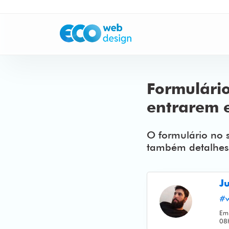
Formulário
entrarem 
O formulário no 
também detalhes
J
#w
Em
08