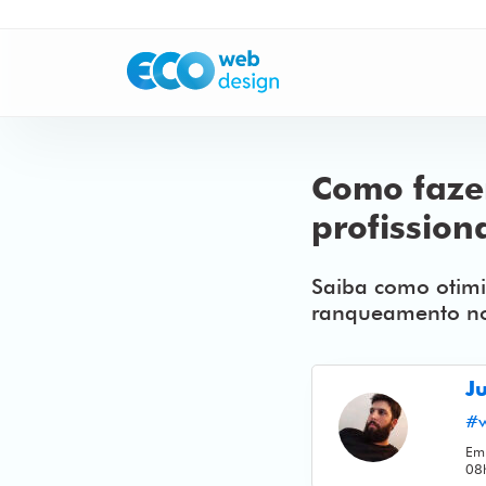
Como faze
profissiona
Saiba como otimiz
ranqueamento no
J
#w
Em
08