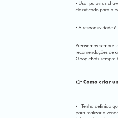
• Usar palavras chave
classificado para a p
• A responsividade é 
Precisamos sempre l
recomendações de ad
GoogleBots sempre t
👉 Como criar u
• Tenha definido qua
para realizar a ven