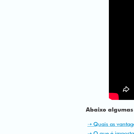
Abaixo algumas 
➝ Quais as vantag
➝ O que é importan