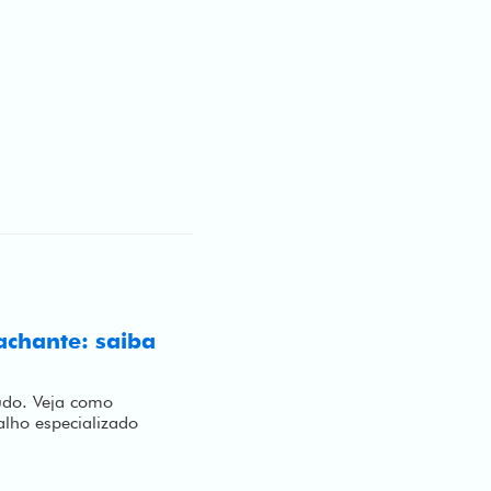
achante: saiba
tudo. Veja como
alho especializado