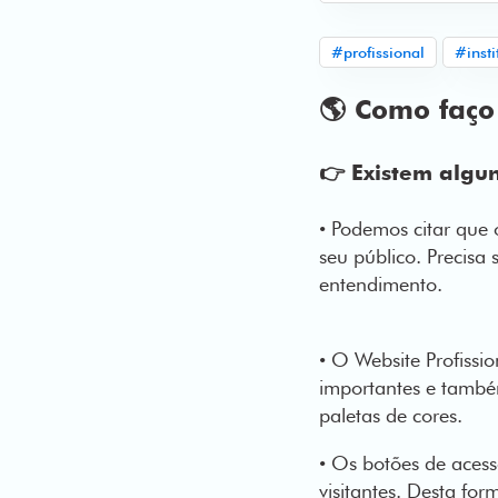
#profissional
#insti
🌎 Como faço
👉 Existem algun
• Podemos citar que o
seu público. Precisa 
entendimento.
• O Website Profissio
importantes e tamb
paletas de cores.
• Os botões de acesso
visitantes. Desta fo