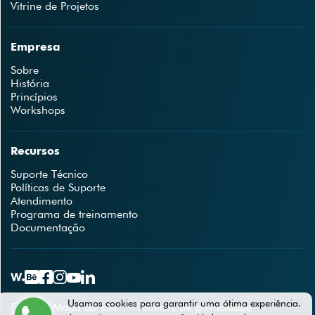
Vitrine de Projetos
Empresa
Sobre
História
Princípios
Workshops
Recursos
Suporte Técnico
Políticas de Suporte
Atendimento
Programa de treinamento
Documentação
·
·
Usamos cookies para garantir uma ótima experiência.
FAQ
Mapa do site
Políticas de privacidade