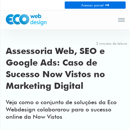
Fechar
Acessar painel
Soluções
Loja
virtual
3 minutos de leitura
Assessoria Web, SEO e
Webdesign
profissional
Google Ads: Caso de
Campanhas
Sucesso Now Vistos no
no
Google
Marketing Digital
Posicionamento
Veja como o conjunto de soluções da Eco
para
gerar
Webdesign colaborarou para o sucesso
leads
online da Now Vistos
Empresa