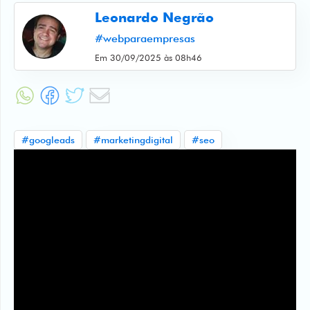
Leonardo Negrão
Artigos
#webparaempresas
Em 30/09/2025 às 08h46
Web
Stories
Atendimento
#googleads
#marketingdigital
#seo
BR
EN