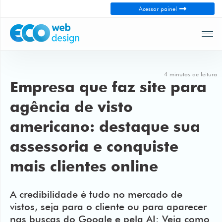
Fechar
Acessar painel
Soluções
Loja
virtual
4 minutos de leitura
Empresa que faz site para
Webdesign
profissional
agência de visto
Campanhas
americano: destaque sua
no
Google
assessoria e conquiste
mais clientes online
Posicionamento
para
gerar
A credibilidade é tudo no mercado de
leads
vistos, seja para o cliente ou para aparecer
nas buscas do Google e pela AI: Veja como
Empresa